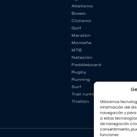
Atletismo
Boxeo
Ciclismo
Golf
Maratón
Montaña
MTB
Natación
Paddleboard
Rugby
Running
Surf
Ge
Trail running
Triatlón
Utilizamos tecnolo
información del dis
navegación y para 
a estas tecnología
de navegación o los I
consentimiento, pue
funciones.