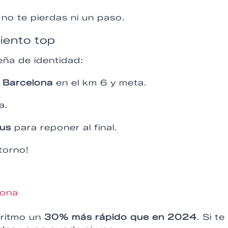
o te pierdas ni un paso.
iento top
eña de identidad:
 Barcelona
en el km 6 y meta.
a.
ius
para reponer al final.
torno!
lona
 ritmo un
30% más rápido que en 2024
. Si te