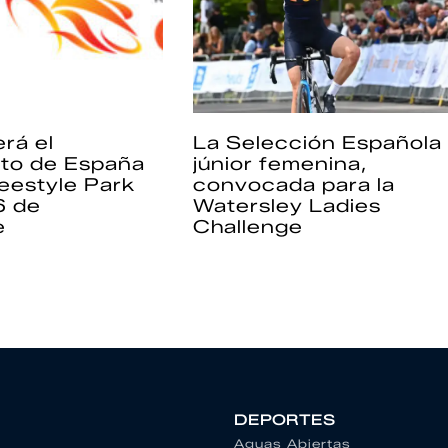
rá el
La Selección Española
to de España
júnior femenina,
eestyle Park
convocada para la
6 de
Watersley Ladies
e
Challenge
DEPORTES
Aguas Abiertas