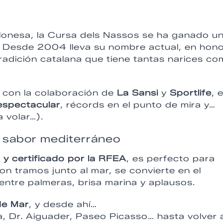
lonesa, la Cursa dels Nassos se ha ganado u
. Desde 2004 lleva su nombre actual, en hono
tradición catalana que tiene tantas narices c
, con la colaboración de
La Sansi
y
Sportlife
, 
espectacular
, récords en el punto de mira y…
 volar…).
 sabor mediterráneo
y certificado por la RFEA
, es perfecto para
on tramos junto al mar, se convierte en el
 entre palmeras, brisa marina y aplausos.
 de Mar
, y desde ahí…
ia, Dr. Aiguader, Paseo Picasso… hasta volver 