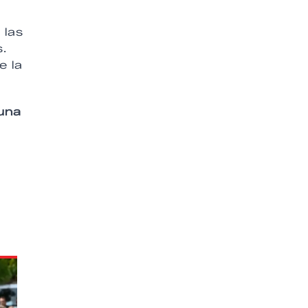
 las
.
e la
una