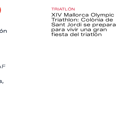
TRIATLÓN
XIV Mallorca Olympic
Triathlon: Colònia de
Sant Jordi se prepara
para vivir una gran
tón
fiesta del triatlón
AF
s,