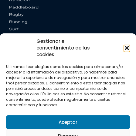
Paddleboard
Rugby
Running
Surf
Trail running
Gestionar el
Triatlón
consentimiento de las
cookies
CONTACTO
+34 922 303 191
Utilizamos tecnologías como las cookies para almacenar y/o
+34 662 342 177
acceder a la información del dispositivo. Lo hacemos para
info@vkssport.com
mejorar la experiencia de navegación y para mostrar anuncios
SÍGUENOS
(no) personalizados. El consentimiento a estas tecnologías nos
permitirá procesar datos como el comportamiento de
navegación o los ID's únicos en este sitio. No consentir o retirar el
consentimiento, puede afectar negativamente a ciertas
características y funciones.
Aceptar
Aviso legal
Política de privacidad
Política de cookies
Denegar