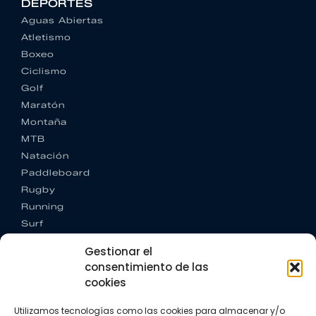
DEPORTES
Aguas Abiertas
Atletismo
Boxeo
Ciclismo
Golf
Maratón
Montaña
MTB
Natación
Paddleboard
Rugby
Running
Surf
Trail running
Gestionar el
Triatlón
consentimiento de las
cookies
CONTACTO
+34 922 303 191
Utilizamos tecnologías como las cookies para almacenar y/o
+34 662 342 177