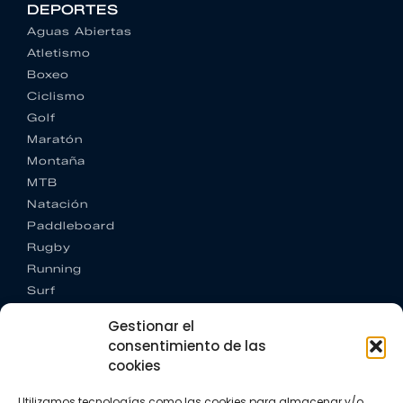
DEPORTES
Aguas Abiertas
Atletismo
Boxeo
Ciclismo
Golf
Maratón
Montaña
MTB
Natación
Paddleboard
Rugby
Running
Surf
Trail running
Gestionar el
Triatlón
consentimiento de las
cookies
CONTACTO
+34 922 303 191
Utilizamos tecnologías como las cookies para almacenar y/o