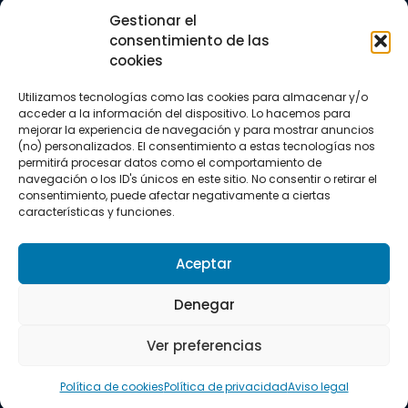
Trail running
Gestionar el
Triatlón
consentimiento de las
cookies
CONTACTO
+34 922 303 191
Utilizamos tecnologías como las cookies para almacenar y/o
+34 662 342 177
acceder a la información del dispositivo. Lo hacemos para
info@vkssport.com
mejorar la experiencia de navegación y para mostrar anuncios
SÍGUENOS
(no) personalizados. El consentimiento a estas tecnologías nos
permitirá procesar datos como el comportamiento de
navegación o los ID's únicos en este sitio. No consentir o retirar el
consentimiento, puede afectar negativamente a ciertas
características y funciones.
Aceptar
Aviso legal
Política de privacidad
Política de cookies
Denegar
Copyright © 2026 VKS Sport.
Ver preferencias
Todos los derechos resevados.
Política de cookies
Política de privacidad
Aviso legal