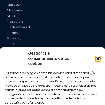
Maratón
Montaña
MTB
Natación
Paddleboard
Rugby
Running
Surf
Trail running
Gestionar el
Triatlón
consentimiento de las
cookies
CONTACTO
+34 922 303 191
Utilizamos tecnologías como las cookies para almacenar y/o
+34 662 342 177
acceder a la información del dispositivo. Lo hacemos para
info@vkssport.com
mejorar la experiencia de navegación y para mostrar anuncios
SÍGUENOS
(no) personalizados. El consentimiento a estas tecnologías nos
permitirá procesar datos como el comportamiento de
navegación o los ID's únicos en este sitio. No consentir o retirar el
consentimiento, puede afectar negativamente a ciertas
características y funciones.