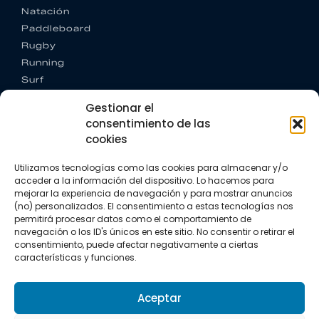
Natación
Paddleboard
Rugby
Running
Surf
Trail running
Gestionar el
Triatlón
consentimiento de las
cookies
CONTACTO
+34 922 303 191
Utilizamos tecnologías como las cookies para almacenar y/o
+34 662 342 177
acceder a la información del dispositivo. Lo hacemos para
info@vkssport.com
mejorar la experiencia de navegación y para mostrar anuncios
SÍGUENOS
(no) personalizados. El consentimiento a estas tecnologías nos
permitirá procesar datos como el comportamiento de
navegación o los ID's únicos en este sitio. No consentir o retirar el
consentimiento, puede afectar negativamente a ciertas
características y funciones.
Aceptar
Aviso legal
Política de privacidad
Política de cookies