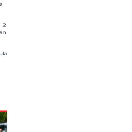
a
e 2
 en
ula