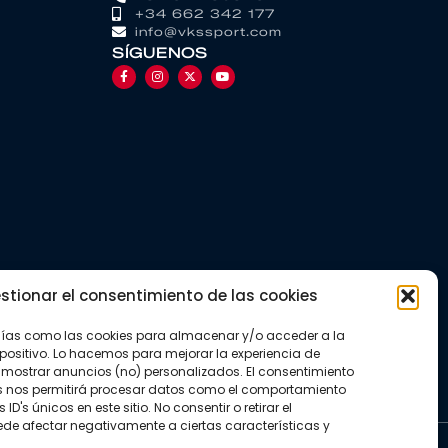
+34 662 342 177
info@vkssport.com
SÍGUENOS
stionar el consentimiento de las cookies
gías como las cookies para almacenar y/o acceder a la
positivo. Lo hacemos para mejorar la experiencia de
mostrar anuncios (no) personalizados. El consentimiento
s nos permitirá procesar datos como el comportamiento
D's únicos en este sitio. No consentir o retirar el
de afectar negativamente a ciertas características y