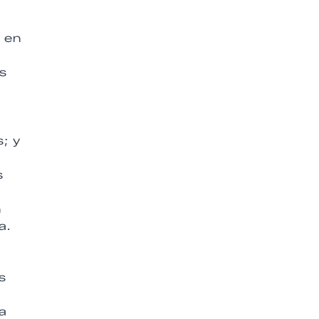
o en
es
; y
s
n
a.
s
a