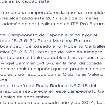
ue es su ciudad natal.
soluto en una temporada en la que ha irrumpid
no ha alcanzado este 2017 sus dos primeras
, además de ser finalista de un ITF Pro Futur
n del Campeonato de España eliminó ayer al
ópez (6-2 6-3). Pedro Martínez Portero
subcampeón del pasado año, Roberto Carballés
mmler (6-2 6-3), verdugo de Nicolás Almagro.
juntos con el título de dobles tras vencer a lo
 Ángel Semmler 6-1 6-2 en la final disputada
l primer tenista español que se proclama en u
bles y por Equipos con el Club Tenis Valenci
nina
con el triunfo de Paula Badosa, Nº 248 del
uárez, que reaparecía en este campeonato tra
finales de septiembre.
 a la campeona del pasado año y de 2014, Lar