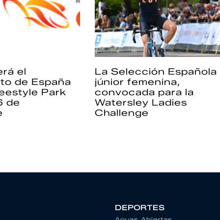
rá el
La Selección Española
to de España
júnior femenina,
eestyle Park
convocada para la
6 de
Watersley Ladies
e
Challenge
DEPORTES
Aguas Abiertas