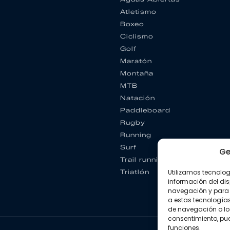
Atletismo
Boxeo
Ciclismo
Golf
Maratón
Montaña
MTB
Natación
Paddleboard
Rugby
Running
Surf
Ge
Trail running
Utilizamos tecnolo
Triatlón
información del dis
navegación y para 
a estas tecnología
de navegación o los I
consentimiento, pue
funciones.