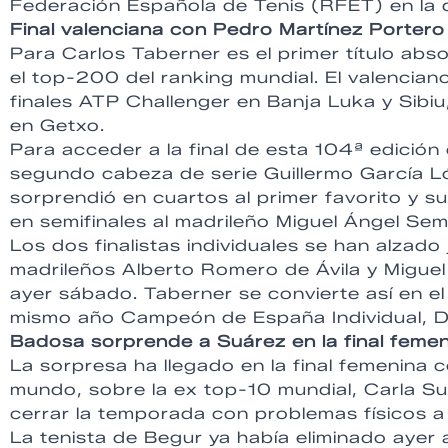
Federación Española de Tenis (RFET) en la q
Final valenciana con Pedro Martínez Portero
Para Carlos Taberner es el primer título ab
el top-200 del ranking mundial. El valencia
finales ATP Challenger en Banja Luka y Sibiu
en Getxo.
Para acceder a la final de esta 104ª edició
segundo cabeza de serie Guillermo García L
sorprendió en cuartos al primer favorito y 
en semifinales al madrileño Miguel Ángel Se
Los dos finalistas individuales se han alzado 
madrileños Alberto Romero de Ávila y Miguel
ayer sábado. Taberner se convierte así en e
mismo año Campeón de España Individual, Do
Badosa sorprende a Suárez en la final feme
La sorpresa ha llegado en la final femenina 
mundo, sobre la ex top-10 mundial, Carla S
cerrar la temporada con problemas físicos a 
La tenista de Begur ya había eliminado ayer