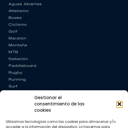
Aguas Abiertas
Atletismo
Boxeo
Ciclismo
Golf
Maratón
Montaña
MTB
Natación
Paddleboard
Rugby
Running
Surf
Trail running
Gestionar el
Triatlón
consentimiento de las
cookies
CONTACTO
+34 922 303 191
Utilizamos tecnologías como las cookies para almacenar y/o
+34 662 342 177
acceder a la información del dispositivo. Lo hacemos para