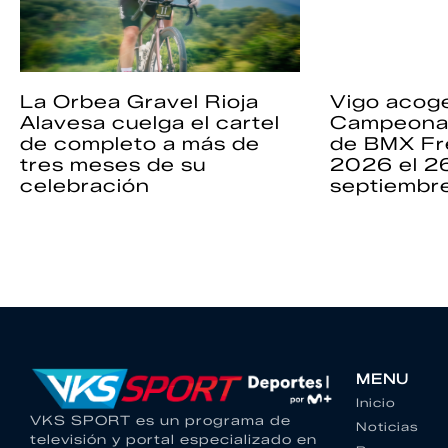
La Orbea Gravel Rioja
Vigo acoge
Alavesa cuelga el cartel
Campeona
de completo a más de
de BMX Fr
tres meses de su
2026 el 2
celebración
septiembr
MENU
Inicio
VKS SPORT es un programa de
Noticias
televisión y portal especializado en