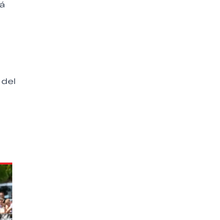
lá
 del