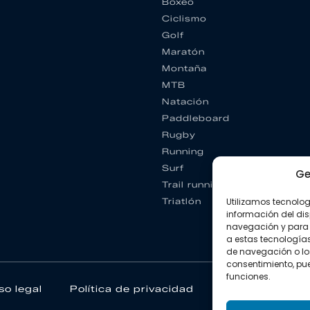
Boxeo
Ciclismo
Golf
Maratón
Montaña
MTB
Natación
Paddleboard
Rugby
Running
Surf
Ge
Trail running
Triatlón
Utilizamos tecnolo
información del dis
navegación y para 
a estas tecnología
de navegación o los I
consentimiento, pue
funciones.
so legal
Política de privacidad
Política de coo