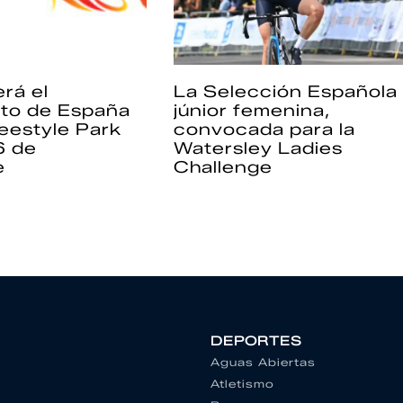
rá el
La Selección Española
to de España
júnior femenina,
eestyle Park
convocada para la
6 de
Watersley Ladies
e
Challenge
DEPORTES
Aguas Abiertas
Atletismo