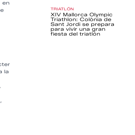
á en
TRIATLÓN
te
XIV Mallorca Olympic
Triathlon: Colònia de
Sant Jordi se prepara
para vivir una gran
fiesta del triatlón
cter
a la
,
,