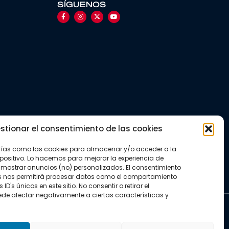
SÍGUENOS
stionar el consentimiento de las cookies
gías como las cookies para almacenar y/o acceder a la
positivo. Lo hacemos para mejorar la experiencia de
mostrar anuncios (no) personalizados. El consentimiento
s nos permitirá procesar datos como el comportamiento
D's únicos en este sitio. No consentir o retirar el
de afectar negativamente a ciertas características y
kies