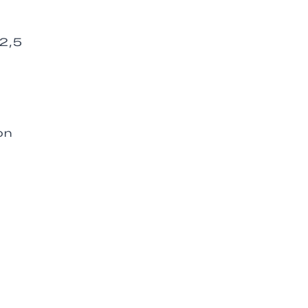
82,5
on