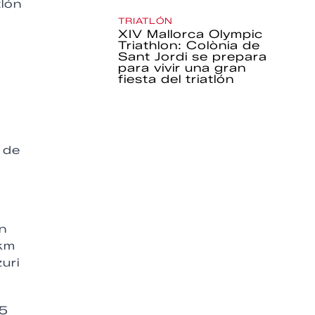
tlón
TRIATLÓN
XIV Mallorca Olympic
Triathlon: Colònia de
Sant Jordi se prepara
para vivir una gran
fiesta del triatlón
 de
in
 km
uri
45