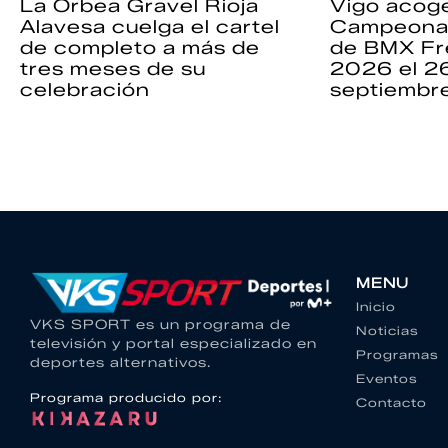
La Orbea Gravel Rioja
Vigo acoge
Alavesa cuelga el cartel
Campeona
de completo a más de
de BMX Fr
tres meses de su
2026 el 2
celebración
septiembr
MENU
Inicio
VKS SPORT es un programa de
Noticias
televisión y portal especializado en
Programas
deportes alternativos.
Eventos
Programa producido por:
Contacto