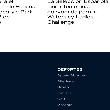
rá el
La Selección Española
to de España
júnior femenina,
eestyle Park
convocada para la
6 de
Watersley Ladies
e
Challenge
DEPORTES
Aguas Abiertas
Atletismo
Boxeo
Ciclismo
Golf
Maratón