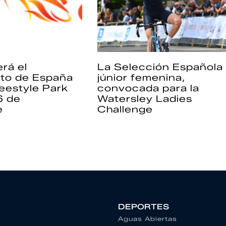
rá el
La Selección Española
to de España
júnior femenina,
eestyle Park
convocada para la
6 de
Watersley Ladies
e
Challenge
DEPORTES
Aguas Abiertas