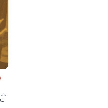
res
eta