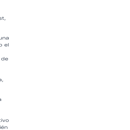
st,
 una
o el
s de
a,
a
tivo
ién