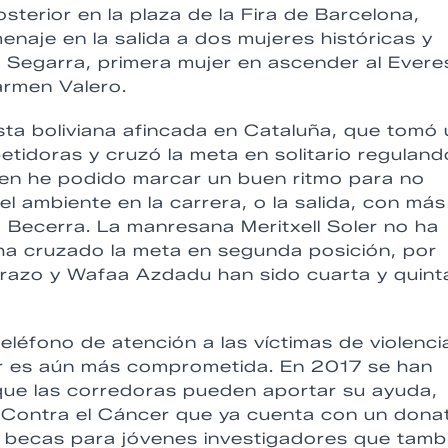
posterior en la plaza de la Fira de Barcelona,
naje en la salida a dos mujeres históricas y
i Segarra, primera mujer en ascender al Evere
armen Valero.
ista boliviana afincada en Cataluña, que tomó
tidoras y cruzó la meta en solitario reguland
en he podido marcar un buen ritmo para no
 el ambiente en la carrera, o la salida, con má
 Becerra. La manresana Meritxell Soler no ha
ha cruzado la meta en segunda posición, por
arazo y Wafaa Azdadu han sido cuarta y quint
eléfono de atención a las víctimas de violenci
jer es aún más comprometida. En 2017 se han
 que las corredoras pueden aportar su ayuda,
a Contra el Cáncer que ya cuenta con un dona
s becas para jóvenes investigadores que tamb