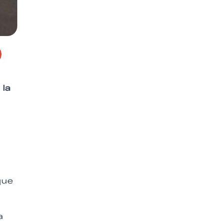
 la
que
a