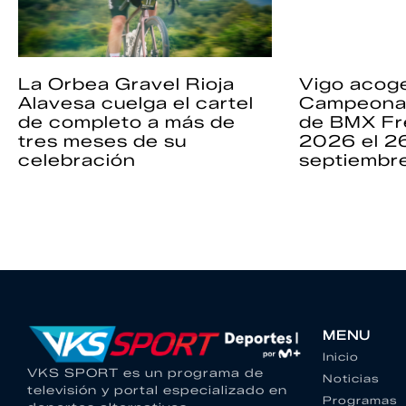
La Orbea Gravel Rioja
Vigo acoge
Alavesa cuelga el cartel
Campeona
de completo a más de
de BMX Fr
tres meses de su
2026 el 2
celebración
septiembr
MENU
Inicio
VKS SPORT es un programa de
Noticias
televisión y portal especializado en
Programas