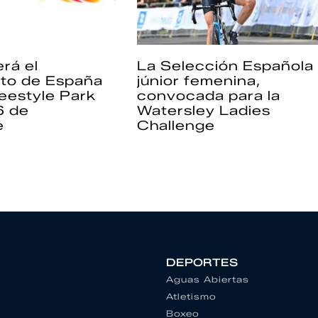
rá el
La Selección Española
to de España
júnior femenina,
eestyle Park
convocada para la
6 de
Watersley Ladies
e
Challenge
DEPORTES
Aguas Abiertas
Atletismo
Boxeo