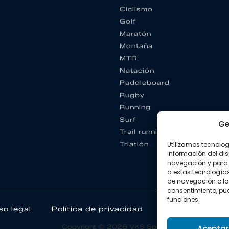
Ciclismo
Golf
Maratón
Montaña
MTB
Natación
Paddleboard
Rugby
Running
Surf
Ge
Trail running
Triatlón
Utilizamos tecnolo
información del dis
navegación y para 
a estas tecnología
de navegación o los I
consentimiento, pue
funciones.
so legal
Política de privacidad
Política de coo
Copyright © 2026 VKS Sport.
Aceptar