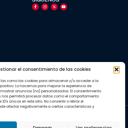
SÍGUENOS
stionar el consentimiento de las cookies
gías como las cookies para almacenar y/o acceder a la
positivo. Lo hacemos para mejorar la experiencia de
mostrar anuncios (no) personalizados. El consentimiento
s nos permitirá procesar datos como el comportamiento
D's únicos en este sitio. No consentir o retirar el
de afectar negativamente a ciertas características y
kies
Denegar
Ver preferencias