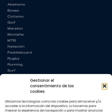
Atletismo
Boxeo
Ciclismo
Golf
Maratón
Montaña
MTB
Natación
Paddleboard
Rugby
Running
Surf
Trail running
Gestionar el
Triatlón
consentimiento de las
cookies
CONTACTO
+34 922 303 191
Utilizamos tecnologías como las cookies para almacenar y/o
+34 662 342 177
acceder a la información del dispositivo. Lo hacemos para
info@vkssport.com
mejorar la experiencia de navegación y para mostrar anuncios