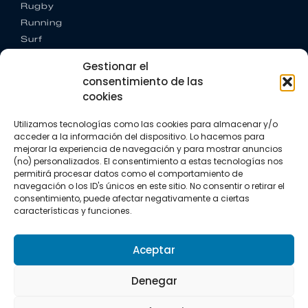
Rugby
Running
Surf
Trail running
Gestionar el
Triatlón
consentimiento de las
cookies
CONTACTO
+34 922 303 191
Utilizamos tecnologías como las cookies para almacenar y/o
+34 662 342 177
acceder a la información del dispositivo. Lo hacemos para
info@vkssport.com
mejorar la experiencia de navegación y para mostrar anuncios
SÍGUENOS
(no) personalizados. El consentimiento a estas tecnologías nos
permitirá procesar datos como el comportamiento de
navegación o los ID's únicos en este sitio. No consentir o retirar el
consentimiento, puede afectar negativamente a ciertas
características y funciones.
Aceptar
Aviso legal
Política de privacidad
Política de cookies
Denegar
Copyright © 2026 VKS Sport.