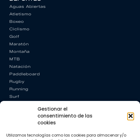
Aguas Abiertas
Atletismo
Boxeo
Ciclismo
Golf
Maratón
Montaña
MTB
Natación
Paddleboard
Rugby
Running
Surf
Trail running
Gestionar el
Triatlón
consentimiento de las
cookies
CONTACTO
+34 922 303 191
Utilizamos tecnologías como las cookies para almacenar y/o
+34 662 342 177