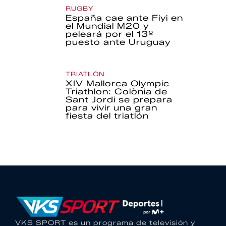
RUGBY
España cae ante Fiyi en
el Mundial M20 y
peleará por el 13º
puesto ante Uruguay
TRIATLÓN
XIV Mallorca Olympic
Triathlon: Colònia de
Sant Jordi se prepara
para vivir una gran
fiesta del triatlón
VKS SPORT es un programa de televisión y