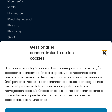
Montaña
MTB
Natación
Paddleboard
Rugby
Running
Surf
Trail running
Gestionar el
Triatlón
consentimiento de las
cookies
CONTACTO
+34 922 303 191
Utilizamos tecnologías como las cookies para almacenar y/o
+34 662 342 177
acceder a la información del dispositivo. Lo hacemos para
info@vkssport.com
mejorar la experiencia de navegación y para mostrar anuncios
SÍGUENOS
(no) personalizados. El consentimiento a estas tecnologías nos
permitirá procesar datos como el comportamiento de
navegación o los ID's únicos en este sitio. No consentir o retirar el
consentimiento, puede afectar negativamente a ciertas
características y funciones.