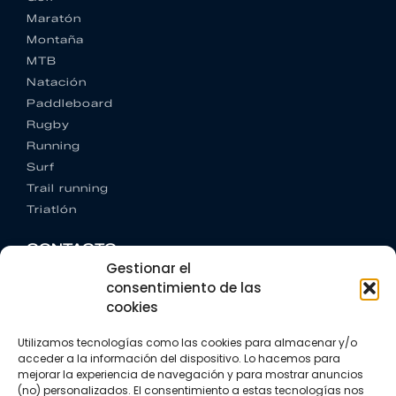
Maratón
Montaña
MTB
Natación
Paddleboard
Rugby
Running
Surf
Trail running
Triatlón
CONTACTO
Gestionar el
+34 922 303 191
+34 662 342 177
consentimiento de las
info@vkssport.com
cookies
SÍGUENOS
Utilizamos tecnologías como las cookies para almacenar y/o
acceder a la información del dispositivo. Lo hacemos para
mejorar la experiencia de navegación y para mostrar anuncios
(no) personalizados. El consentimiento a estas tecnologías nos