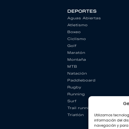
DEPORTES
Aguas Abiertas
Atletismo
Boxeo
Ciclismo
Golf
Maratón
Montaña
MTB
Natación
Paddleboard
Rugby
Running
Surf
Ge
Trail running
Triatlón
Utilizamos tecnolo
información del dis
navegación y para 