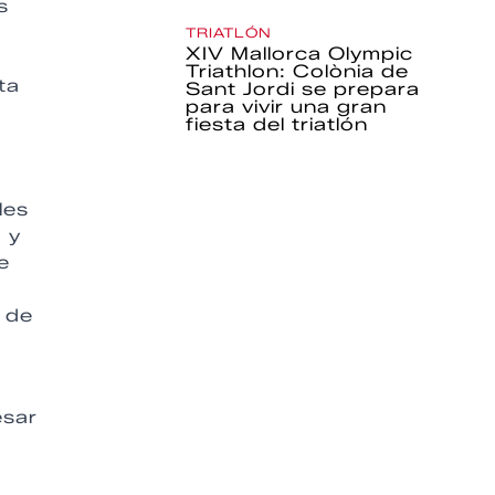
s
TRIATLÓN
XIV Mallorca Olympic
Triathlon: Colònia de
ta
Sant Jordi se prepara
para vivir una gran
fiesta del triatlón
les
 y
e
 de
esar