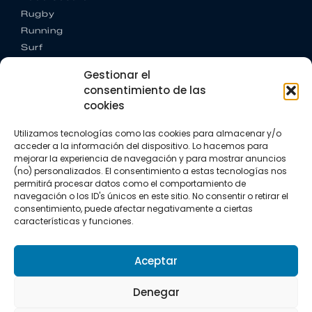
Rugby
Running
Surf
Trail running
Gestionar el
Triatlón
consentimiento de las
cookies
CONTACTO
+34 922 303 191
Utilizamos tecnologías como las cookies para almacenar y/o
+34 662 342 177
acceder a la información del dispositivo. Lo hacemos para
info@vkssport.com
mejorar la experiencia de navegación y para mostrar anuncios
SÍGUENOS
(no) personalizados. El consentimiento a estas tecnologías nos
permitirá procesar datos como el comportamiento de
navegación o los ID's únicos en este sitio. No consentir o retirar el
consentimiento, puede afectar negativamente a ciertas
características y funciones.
Aceptar
Aviso legal
Política de privacidad
Política de cookies
Denegar