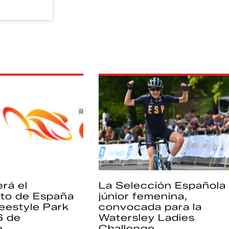
rá el
La Selección Española
to de España
júnior femenina,
eestyle Park
convocada para la
6 de
Watersley Ladies
e
Challenge