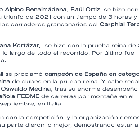
b Alpino Benalmádena
,
Raúl Ortiz
, se hizo con
u triunfo de 2021 con un tiempo de 3 horas y
 los corredores grancanarios del
Carphial Ter
ana Kortázar
, se hizo con la prueba reina de
 lo largo de todo el recorrido. Por último fue
o.
il
se proclamó
campeón de España en catego
nina
de clubes en la prueba reina. Y cabe reca
,
Oswaldo Medina
, tras su enorme desempeño
pañola FEDME
de carreras por montaña en el
septiembre, en Italia.
n con la competición, y la organización demo
su parte dieron lo mejor, demostrando estar a