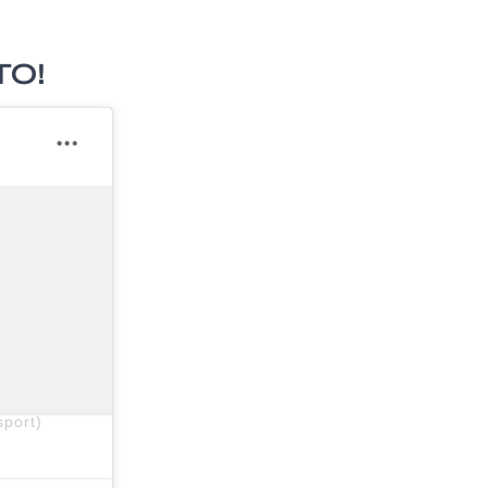
TO!
port)