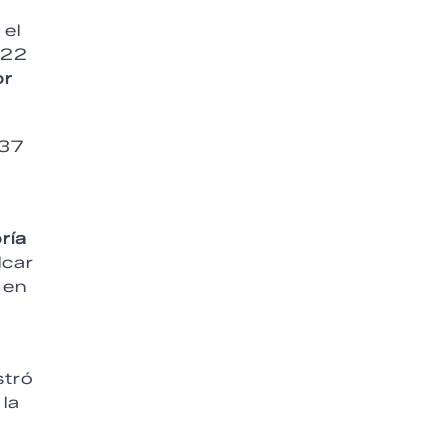
 el
 22
or
 37
ría
lcar
 en
stró
 la