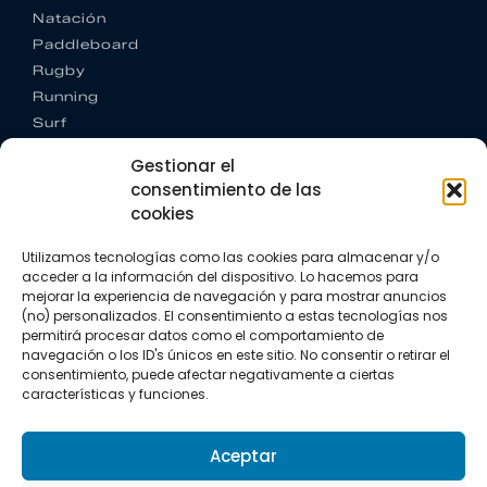
Natación
Paddleboard
Rugby
Running
Surf
Trail running
Gestionar el
Triatlón
consentimiento de las
cookies
CONTACTO
+34 922 303 191
Utilizamos tecnologías como las cookies para almacenar y/o
+34 662 342 177
acceder a la información del dispositivo. Lo hacemos para
info@vkssport.com
mejorar la experiencia de navegación y para mostrar anuncios
SÍGUENOS
(no) personalizados. El consentimiento a estas tecnologías nos
permitirá procesar datos como el comportamiento de
navegación o los ID's únicos en este sitio. No consentir o retirar el
consentimiento, puede afectar negativamente a ciertas
características y funciones.
Aceptar
Aviso legal
Política de privacidad
Política de cookies