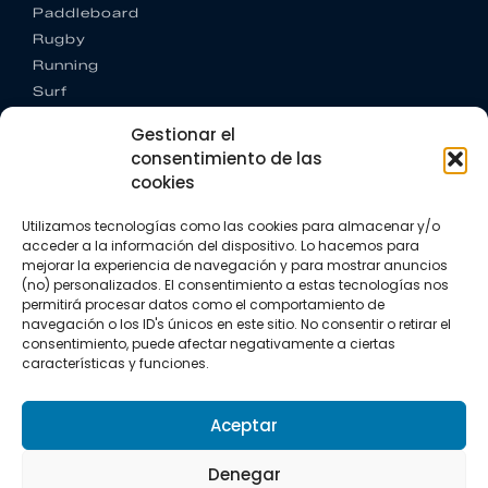
Paddleboard
Rugby
Running
Surf
Trail running
Gestionar el
Triatlón
consentimiento de las
cookies
CONTACTO
+34 922 303 191
Utilizamos tecnologías como las cookies para almacenar y/o
+34 662 342 177
acceder a la información del dispositivo. Lo hacemos para
info@vkssport.com
mejorar la experiencia de navegación y para mostrar anuncios
SÍGUENOS
(no) personalizados. El consentimiento a estas tecnologías nos
permitirá procesar datos como el comportamiento de
navegación o los ID's únicos en este sitio. No consentir o retirar el
consentimiento, puede afectar negativamente a ciertas
características y funciones.
Aceptar
Aviso legal
Política de privacidad
Política de cookies
Denegar