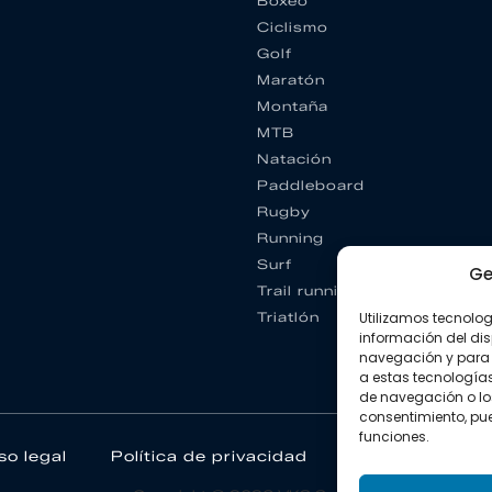
Boxeo
Ciclismo
Golf
Maratón
Montaña
MTB
Natación
Paddleboard
Rugby
Running
Surf
Ge
Trail running
Utilizamos tecnolo
Triatlón
información del dis
navegación y para 
a estas tecnología
de navegación o los I
consentimiento, pue
funciones.
so legal
Política de privacidad
Política de coo