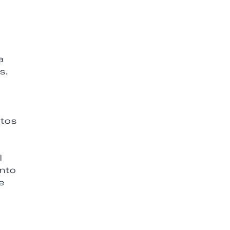
a
s.
ltos
l
ento
e