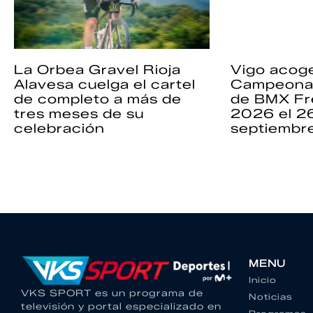
La Orbea Gravel Rioja
Vigo acoge
Alavesa cuelga el cartel
Campeona
de completo a más de
de BMX Fr
tres meses de su
2026 el 2
celebración
septiembr
MENU
Inicio
VKS SPORT es un programa de
Noticias
televisión y portal especializado en