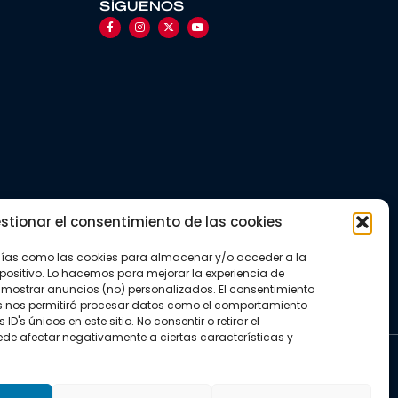
SÍGUENOS
stionar el consentimiento de las cookies
gías como las cookies para almacenar y/o acceder a la
positivo. Lo hacemos para mejorar la experiencia de
mostrar anuncios (no) personalizados. El consentimiento
s nos permitirá procesar datos como el comportamiento
D's únicos en este sitio. No consentir o retirar el
de afectar negativamente a ciertas características y
kies