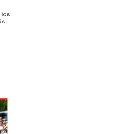
 los
ás
a