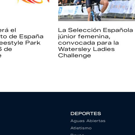
rá el
La Selección Española
to de España
júnior femenina,
eestyle Park
convocada para la
6 de
Watersley Ladies
e
Challenge
DEPORTES
Aguas Abiertas
Atletismo