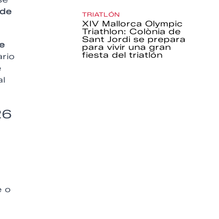
 de
TRIATLÓN
XIV Mallorca Olympic
Triathlon: Colònia de
Sant Jordi se prepara
e
para vivir una gran
fiesta del triatlón
ario
e
al
26
e o