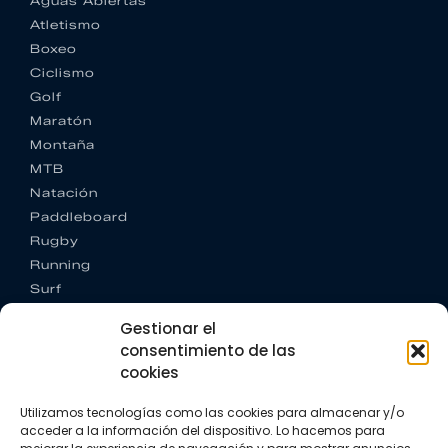
Aguas Abiertas
Atletismo
Boxeo
Ciclismo
Golf
Maratón
Montaña
MTB
Natación
Paddleboard
Rugby
Running
Surf
Trail running
Gestionar el
Triatlón
consentimiento de las
cookies
CONTACTO
+34 922 303 191
Utilizamos tecnologías como las cookies para almacenar y/o
+34 662 342 177
acceder a la información del dispositivo. Lo hacemos para
info@vkssport.com