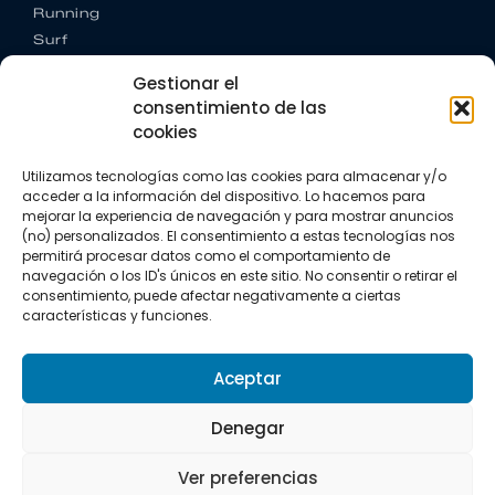
Running
Surf
Trail running
Gestionar el
Triatlón
consentimiento de las
cookies
CONTACTO
+34 922 303 191
Utilizamos tecnologías como las cookies para almacenar y/o
+34 662 342 177
acceder a la información del dispositivo. Lo hacemos para
info@vkssport.com
mejorar la experiencia de navegación y para mostrar anuncios
SÍGUENOS
(no) personalizados. El consentimiento a estas tecnologías nos
permitirá procesar datos como el comportamiento de
navegación o los ID's únicos en este sitio. No consentir o retirar el
consentimiento, puede afectar negativamente a ciertas
características y funciones.
Aceptar
Aviso legal
Política de privacidad
Política de cookies
Denegar
Copyright © 2026 VKS Sport.
Ver preferencias
Todos los derechos resevados.