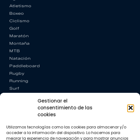
Atletismo
Boxeo
Ciclismo
Golf
Maratón
Montaña
MTB
Natación
Paddleboard
Rugby
Running
Surf
Trail running
Gestionar el
Triatlón
consentimiento de las
cookies
CONTACTO
+34 922 303 191
Utilizamos tecnologías como las cookies para almacenar y/o
+34 662 342 177
acceder a la información del dispositivo. Lo hacemos para
info@vkssport.com
mejorar la experiencia de navegación y para mostrar anuncios