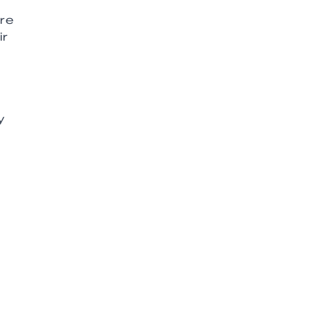
re
ir
y