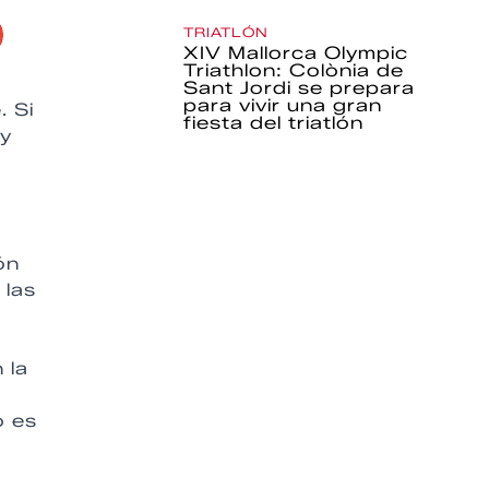
TRIATLÓN
XIV Mallorca Olympic
Triathlon: Colònia de
Sant Jordi se prepara
para vivir una gran
. Si
fiesta del triatlón
ay
ón
 las
 la
o es