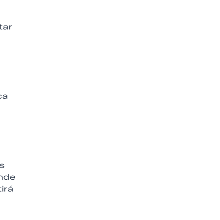
tar
ca
as
ande
irá