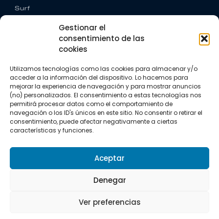
Surf
Trail running
Gestionar el
Triatlón
consentimiento de las
cookies
CONTACTO
+34 922 303 191
Utilizamos tecnologías como las cookies para almacenar y/o
+34 662 342 177
acceder a la información del dispositivo. Lo hacemos para
info@vkssport.com
mejorar la experiencia de navegación y para mostrar anuncios
SÍGUENOS
(no) personalizados. El consentimiento a estas tecnologías nos
permitirá procesar datos como el comportamiento de
navegación o los ID's únicos en este sitio. No consentir o retirar el
consentimiento, puede afectar negativamente a ciertas
características y funciones.
Aceptar
Aviso legal
Política de privacidad
Política de cookies
Denegar
Copyright © 2026 VKS Sport.
Ver preferencias
Todos los derechos resevados.