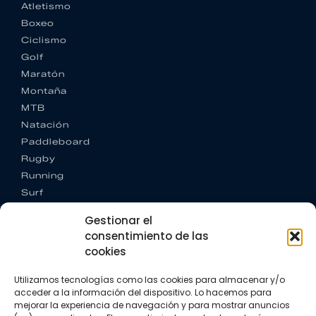
Atletismo
Boxeo
Ciclismo
Golf
Maratón
Montaña
MTB
Natación
Paddleboard
Rugby
Running
Surf
Trail running
Gestionar el
Triatlón
consentimiento de las
cookies
CONTACTO
+34 922 303 191
Utilizamos tecnologías como las cookies para almacenar y/o
+34 662 342 177
acceder a la información del dispositivo. Lo hacemos para
info@vkssport.com
mejorar la experiencia de navegación y para mostrar anuncios
SÍGUENOS