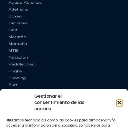
Aguas Abiertas
Atletismo
Boxeo
Ciclismo
Golf
Maratón
Montaña
MTB
Natación
Paddleboard
Rugby
Running
Surf
Trail running
Gestionar el
Triatlón
consentimiento de las
cookies
CONTACTO
+34 922 303 191
Utilizamos tecnologías como las cookies para almacenar y/o
+34 662 342 177
acceder a la información del dispositivo. Lo hacemos para
info@vkssport.com