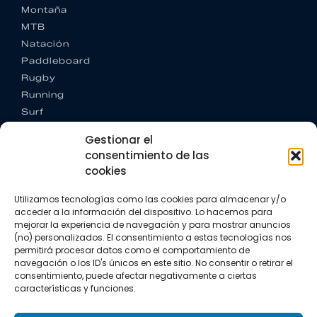
Montaña
MTB
Natación
Paddleboard
Rugby
Running
Surf
Trail running
Gestionar el
Triatlón
consentimiento de las
cookies
CONTACTO
+34 922 303 191
Utilizamos tecnologías como las cookies para almacenar y/o
+34 662 342 177
acceder a la información del dispositivo. Lo hacemos para
info@vkssport.com
mejorar la experiencia de navegación y para mostrar anuncios
SÍGUENOS
(no) personalizados. El consentimiento a estas tecnologías nos
permitirá procesar datos como el comportamiento de
navegación o los ID's únicos en este sitio. No consentir o retirar el
consentimiento, puede afectar negativamente a ciertas
características y funciones.