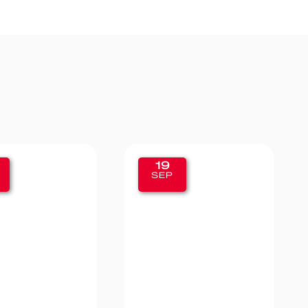
11
P
SEP