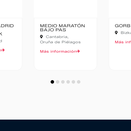
ATÓN
GORBEIA SUZIEN
FALD
CAMP
Bizkaia,
Zeanuri
NOC
Ali
agos
Más información
Más i
ón