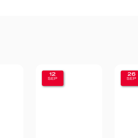
26
19
SEP
SE