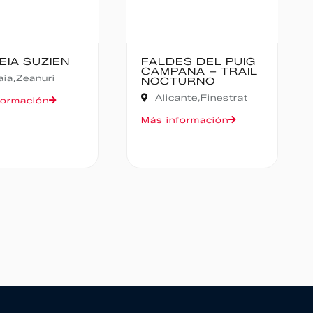
ES DEL PUIG
CANFRANC-
ANA – TRAIL
CANFRANC
TURNO
Huesca,
Canfranc
cante,
Finestrat
Más información
nformación