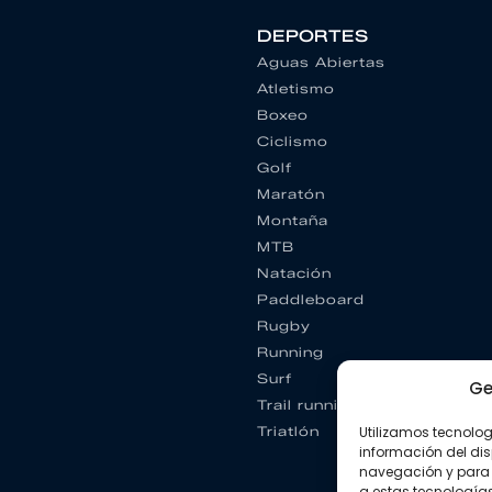
DEPORTES
Aguas Abiertas
Atletismo
Boxeo
Ciclismo
Golf
Maratón
Montaña
MTB
Natación
Paddleboard
Rugby
Running
Surf
Ge
Trail running
Utilizamos tecnolo
Triatlón
información del dis
navegación y para 
a estas tecnología