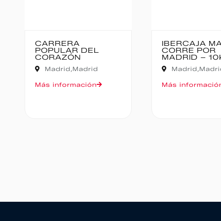
IBERCAJA MADRID
MEDIO MAR
CORRE POR
BAJO PAS
MADRID – 10K
Cantabria,
Madrid,
Madrid
Oruña de Piél
Más información
Más informaci